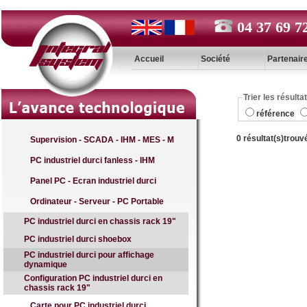
04 37 69 7
Accueil
Société
Partenair
Trier les résulta
référence
0 résultat(s)trouv
Supervision - SCADA - IHM - MES - M
PC industriel durci fanless - IHM
Panel PC - Ecran industriel durci
Ordinateur - Serveur - PC Portable
PC industriel durci en chassis rack 19"
PC industriel durci shoebox
PC industriel durci pour affichage
dynamique
Configuration PC industriel durci en
chassis rack 19"
Carte pour PC industriel durci