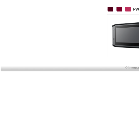
PW
©
Integr