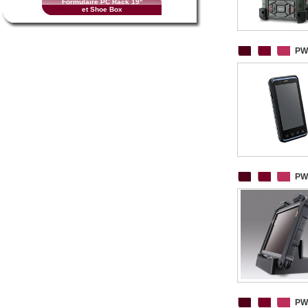
Formulaire PC Rack 19''
et Shoe Box
PW
PW
PW