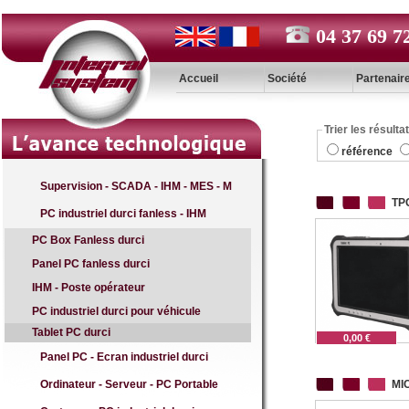
04 37 69 7
Accueil
Société
Partenair
Trier les résulta
référence
Supervision - SCADA - IHM - MES - M
TP
PC industriel durci fanless - IHM
PC Box Fanless durci
Panel PC fanless durci
IHM - Poste opérateur
PC industriel durci pour véhicule
Tablet PC durci
0,00 €
Panel PC - Ecran industriel durci
Ordinateur - Serveur - PC Portable
MI