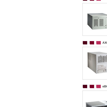
AX
eB