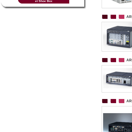
et Shoe Box
AR
AR
AR