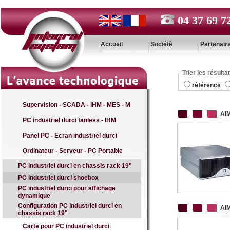
04 37 69 7
Accueil
Société
Partenair
Trier les résulta
référence
Supervision - SCADA - IHM - MES - M
AI
PC industriel durci fanless - IHM
Panel PC - Ecran industriel durci
Ordinateur - Serveur - PC Portable
PC industriel durci en chassis rack 19"
PC industriel durci shoebox
PC industriel durci pour affichage
dynamique
Configuration PC industriel durci en
AI
chassis rack 19"
Carte pour PC industriel durci