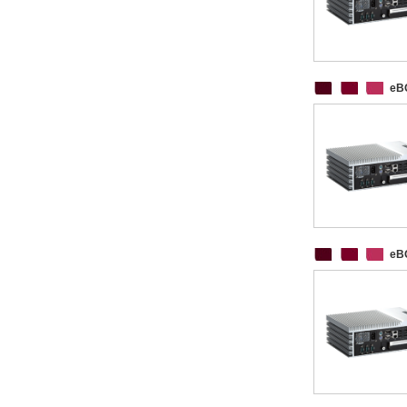
eB
eB