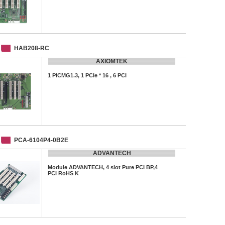
HAB208-RC
AXIOMTEK
1 PICMG1.3, 1 PCIe * 16 , 6 PCI
PCA-6104P4-0B2E
ADVANTECH
Module ADVANTECH, 4 slot Pure PCI BP,4
PCI RoHS K