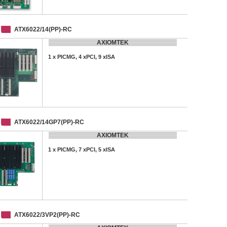
ATX6022/14(PP)-RC
AXIOMTEK
1 x PICMG, 4 xPCI, 9 xISA
ATX6022/14GP7(PP)-RC
AXIOMTEK
1 x PICMG, 7 xPCI, 5 xISA
ATX6022/3VP2(PP)-RC