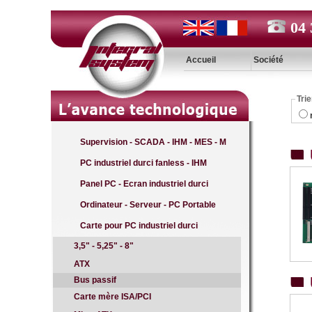
04 
Accueil
Société
Trie
Supervision - SCADA - IHM - MES - M
PC industriel durci fanless - IHM
Panel PC - Ecran industriel durci
Ordinateur - Serveur - PC Portable
Carte pour PC industriel durci
3,5" - 5,25" - 8"
ATX
Bus passif
Carte mère ISA/PCI