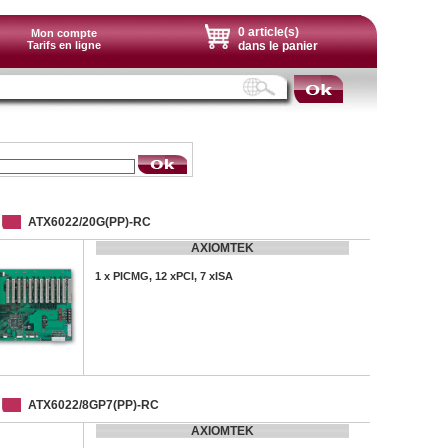
0 article(s)
Mon compte
Tarifs en ligne
dans le panier
ATX6022/20G(PP)-RC
AXIOMTEK
1 x PICMG, 12 xPCI, 7 xISA
ATX6022/8GP7(PP)-RC
AXIOMTEK