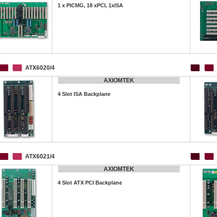
1 x PICMG, 18 xPCI, 1xISA
ATX6020/4
AXIOMTEK
4 Slot ISA Backplane
ATX6021/4
AXIOMTEK
4 Slot ATX PCI Backplane