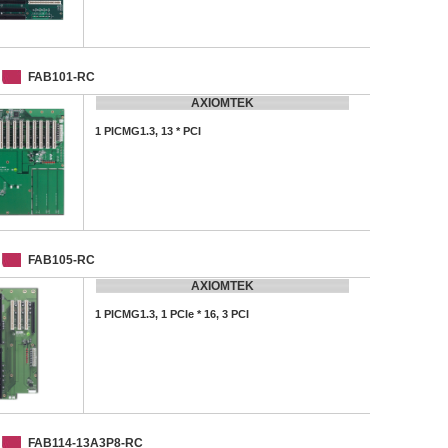
FAB101-RC
AXIOMTEK
1 PICMG1.3, 13 * PCI
FAB105-RC
AXIOMTEK
1 PICMG1.3, 1 PCIe * 16, 3 PCI
FAB114-13A3P8-RC