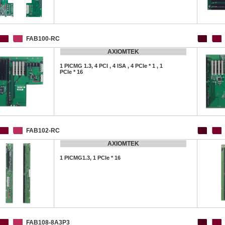
FAB100-RC
AXIOMTEK
1 PICMG 1.3, 4 PCI , 4 ISA , 4 PCIe * 1 , 1
PCIe * 16
FAB102-RC
AXIOMTEK
1 PICMG1.3, 1 PCIe * 16
FAB108-8A3P3