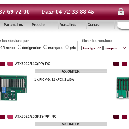
37 69 72 00
Fax: 04 72 33 88 45
Partenaires
Produits
Actualités
Contact
r les résultats par
filtrer les résultats
référence
désignation
marques
prix
ATX6022/14G(PP)-RC
AXIOMTEK
1 x PICMG, 12 xPCI, 1 xISA
ATX6022/20GP18(PP)-RC
AXIOMTEK