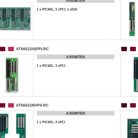
AXIOMTEK
1 x PICMG, 3 xPCI, 1 xISA
ATX6022/4(PP)-RC
AXIOMTEK
1 x PICMG, 3 xPCI
ATX6022/6VP4-RC
AXIOMTEK
1 x PICMG, 4 xPCI