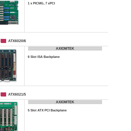
1 x PICMG, 7 xPCI
ATX6020/6
AXIOMTEK
6 Slot ISA Backplane
ATX6021/5
AXIOMTEK
5 Slot ATX PCI Backplane