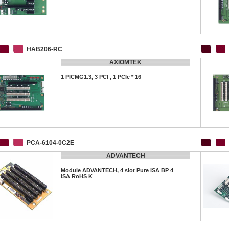
HAB206-RC
AXIOMTEK
1 PICMG1.3, 3 PCI , 1 PCIe * 16
PCA-6104-0C2E
ADVANTECH
Module ADVANTECH, 4 slot Pure ISA BP 4
ISA RoHS K