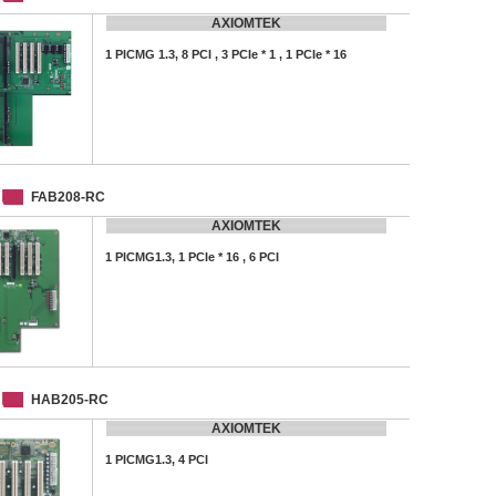
AXIOMTEK
1 PICMG 1.3, 8 PCI , 3 PCIe * 1 , 1 PCIe * 16
FAB208-RC
AXIOMTEK
1 PICMG1.3, 1 PCIe * 16 , 6 PCI
HAB205-RC
AXIOMTEK
1 PICMG1.3, 4 PCI