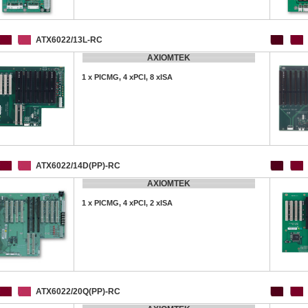
ATX6022/13L-RC
AXIOMTEK
1 x PICMG, 4 xPCI, 8 xISA
ATX6022/14D(PP)-RC
AXIOMTEK
1 x PICMG, 4 xPCI, 2 xISA
ATX6022/20Q(PP)-RC