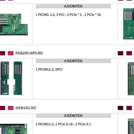
AXIOMTEK
1 PICMG 1.3, 3 PCI , 3 PCIe * 1 , 1 PCIe * 16
FAB205-6P5-RC
AXIOMTEK
1 PICMG1.3, 5PCI
HAB101-RC
AXIOMTEK
1 PICMG1.3, 1 PCIe X 16 , 3 PCIe X 1